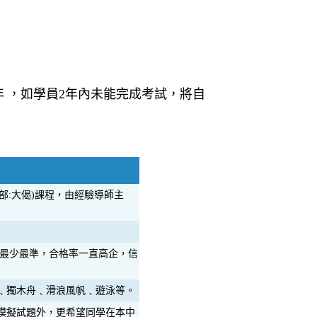
2年 ，如學員2年內未能完成考試，將自
部:大偈)課程，由經驗導師主
港最少最準，合格率一直高企，信
﹑獨木舟﹑滑浪風帆﹑遊泳等。
模擬試題外，更希望同學在本中