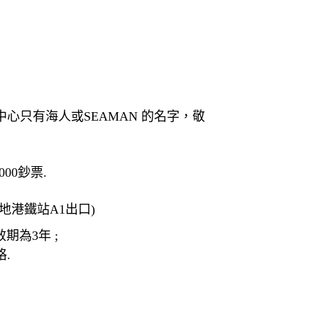
心只有海人或SEAMAN 的名字，敬
00鈔票.
麻地港鐵站A1出口)
期為3年 ;
.