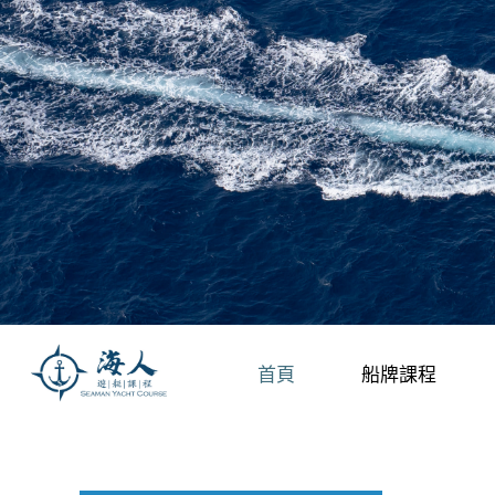
首頁
船牌課程