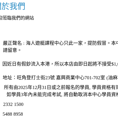
關於我們
迎蒞臨我們的網站
嚴正聲名 : 海人遊艇課程中心只此一家，提防假冒。本中
請留意。
因近日有假鈔流入本港，所以本店由即日起將不接受$1,0
地址：旺角登打士街23號 嘉興商業中心701-702室 (油
所有由2025年12月31日或之前報名的學員, 學員資格有效
如學員3年內未能完成考試, 將自動取消本中心學員資格
2332 1500
5488 8958