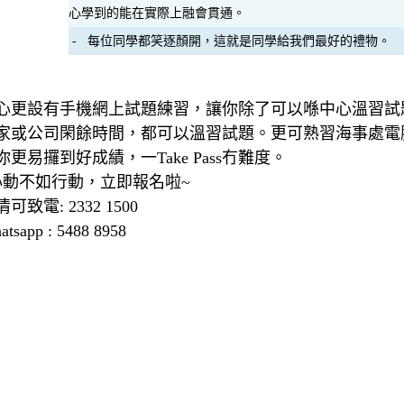
心學到的能在實際上融會貫通。
- 每位同學都笑逐顏開，這就是同學給我們最好的禮物。
心更設有手機網上試題練習，讓你除了可以喺中心溫習試
家或公司閑餘時間，都可以溫習試題。更可熟習海事處電
你更易攞到好成績，一Take Pass冇難度。
心動不如行動，立即報名啦~
情可致電: 2332 1500
atsapp : 5488 8958